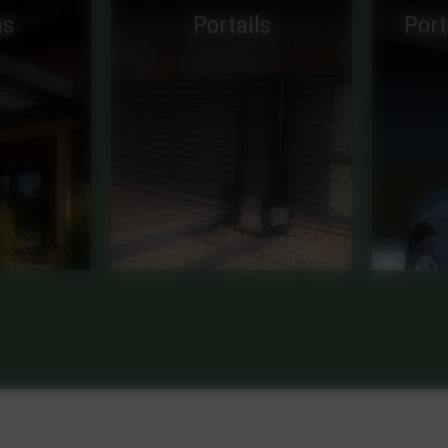
s
Portails
Port