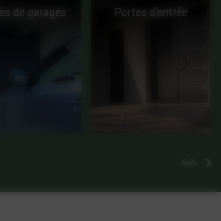
es de garages
Portes d'entrée
Suiv.