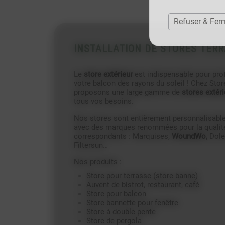
Refuser & Fer
INSTALLATION DE STORES TER
Le
store extérieur
est indispensable pour proté
votre balcon des rayons du soleil ! Chez Stor
proposons une large gamme de
stores extér
tous vos besoins.
Nos stores sont entièrement personnalisables
avec des marques renommées pour la qualité 
correspondants : Marquises,
WoundWo,
Dole
Filtersun…
Nos produits :
Store pour terrasse (store banne)
Auvent de bistrot, restaurant, café
Store pour balcon
Store bannette pour fenêtre
Store à double pente
Store de pergola