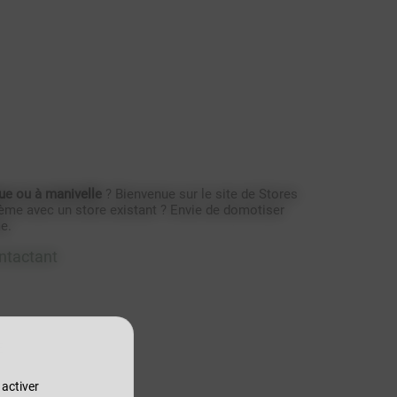
ue ou à manivelle
? Bienvenue sur le site de Stores
lème avec un store existant ? Envie de domotiser
e.
ontactant
E
 activer