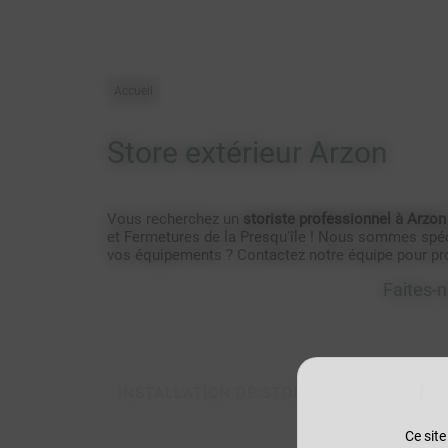
Accueil
Store extérieur Arzon
Vous recherchez un
storiste professionnel à Arzon
et Fermetures de la Presqu'île ! Nous sommes spéci
vos équipements ? Contactez notre équipe pour pro
Faites-n
INSTALLATION DE STORES TERRASSE
M
Ce site