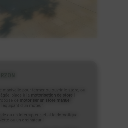
ARZON
e manivelle pour fermer ou ouvrir le store, ou
 âgée, place à la
motorisation de store
!
propose de
motoriser un store manuel
 l'équipant d'un moteur.
de ou un interrupteur, et si la domotique
lette ou un ordinateur !