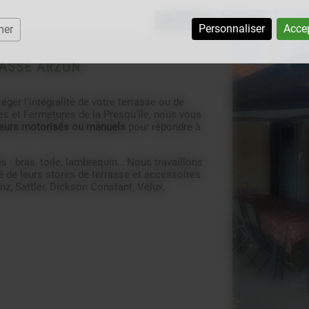
Personnaliser
Accep
mer
RASSE ARZON
ger l'intégralité de votre terrasse ou de
es et Fermetures de la Presqu'île, nous vous
ieurs motorisés ou manuels
pour répondre à
 : bras, toile, lambrequin… Nous travaillons
de leurs stores de terrasse et accessoires
nz
,
Sattler, Dickson Constant, Velux,