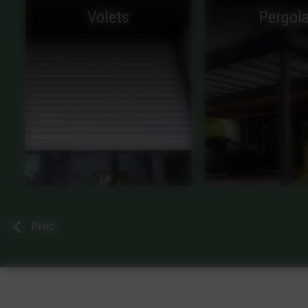
Volets
Pergola
Préc.