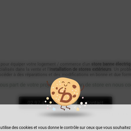
pour équiper votre logement / commerce d'un
store banne électriq
alisés dans la vente et l'
installation de stores extérieurs
. Un prob
céder à des réparations et des modifications en bonne et due form
ous part de votre projet d'installation de store en nous c
02 97 41 89 53
Contact
OTORISATION STORE BANNE
DÉPANNAGE STORE BANN
 utilise des cookies et vous donne le contrôle sur ceux que vous souhaitez